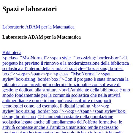
Spazi e laboratori
Laboratorio ADAM per la Matematica
Laboratorio ADAM per la Matematica
Biblioteca
<p class="MsoNormal"><span style="box-sizing: border-box;">Il
progetto ha previsto il rinnovo e la modernizzazione della biblioteca
scolastica all’interno della scuola.<o:p style="box-sizing: border-
box;"></o:p></span></p> <p class="MsoNormal"><span
style="box-sizing: border-box;">Con il progetto è stata rinnovata la
biblioteca con arredi più moderni e funzionali e con software di
gestione dedicati alla struttura.<br>L’ambiente della biblioteca è uno
snodo fondamentale per la comunità scolastica che nella attività
antimeridiane e pomeridiane può così usufruire di supporti
tecnologici come, ad esempio, il digital lending.<br><o:p
style="box-sizing: border-box;"></o:p></span><span style="box-
sizing: border-box;">L’aumento costante della popolazione
scolastica legata anche all’ampliamento dell’offerta formativa, le
attività connesse anche all’ambito umanistico rende necessario
implementare le strumentazioni tecnologiche e informatiche nella