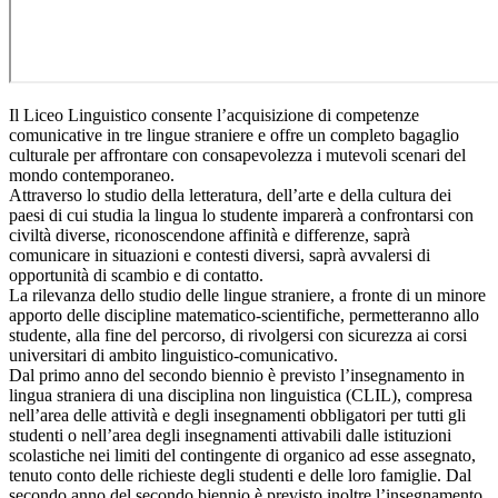
Il Liceo Linguistico consente l’acquisizione di competenze
comunicative in tre lingue straniere e offre un completo bagaglio
culturale per affrontare con consapevolezza i mutevoli scenari del
mondo contemporaneo.
Attraverso lo studio della letteratura, dell’arte e della cultura dei
paesi di cui studia la lingua lo studente imparerà a confrontarsi con
civiltà diverse, riconoscendone affinità e differenze, saprà
comunicare in situazioni e contesti diversi, saprà avvalersi di
opportunità di scambio e di contatto.
La rilevanza dello studio delle lingue straniere, a fronte di un minore
apporto delle discipline matematico-scientifiche, permetteranno allo
studente, alla fine del percorso, di rivolgersi con sicurezza ai corsi
universitari di ambito linguistico-comunicativo.
Dal primo anno del secondo biennio è previsto l’insegnamento in
lingua straniera di una disciplina non linguistica (CLIL), compresa
nell’area delle attività e degli insegnamenti obbligatori per tutti gli
studenti o nell’area degli insegnamenti attivabili dalle istituzioni
scolastiche nei limiti del contingente di organico ad esse assegnato,
tenuto conto delle richieste degli studenti e delle loro famiglie. Dal
secondo anno del secondo biennio è previsto inoltre l’insegnamento,