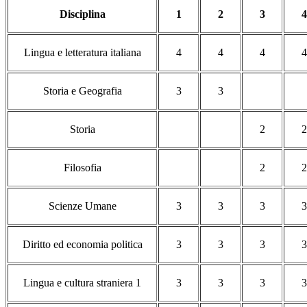
Disciplina
1
2
3
4
Lingua e letteratura italiana
4
4
4
4
Storia e Geografia
3
3
Storia
2
2
Filosofia
2
2
Scienze Umane
3
3
3
3
Diritto ed economia politica
3
3
3
3
Lingua e cultura straniera 1
3
3
3
3