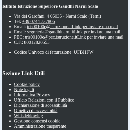
Istituto Istruzione Superiore Gandhi Narni Scalo
Via dei Garofani, 4 05035 - Narni Scalo (Terni)
Tel:
+39 0744 737806
Email:
tris00100e@istruzione.it
Link per inviare una mail
Email:
segreteria@gandhinarni.it
Link per inviare una mail
PEC:
tris00100e@pec.istruzione.it
Link per inviare una mail
C.F.: 80012820553
Codice Univoco di fatturazione: UFBHFW
Sezione Link Utili
Cookie policy
Note legali
Informativa Privacy
Ufficio Relazioni con il Pubblico
Dichiarazione di accessibilità
Obiettivi di accessibilità
Whistleblowing
Gestione consensi cookie
Amministrazione trasparente