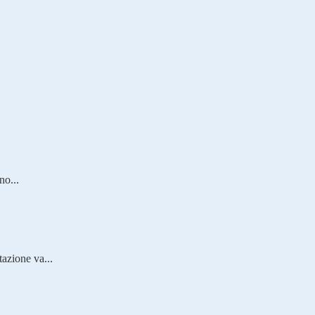
no...
tazione va...