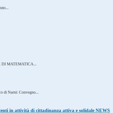
uto...
ADRE DI MATEMATICA...
o di Narni: Convegno...
nti in attività di cittadinanza attiva e solidale
NEWS