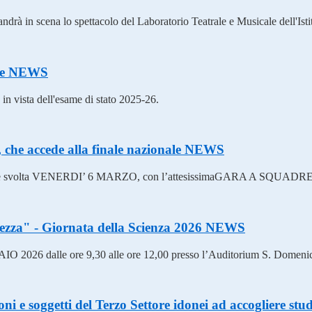
rà in scena lo spettacolo del Laboratorio Teatrale e Musicale dell'Istit
se
NEWS
e in vista dell'esame di stato 2025-26.
che accede alla finale nazionale
NEWS
enza si è svolta VENERDI’ 6 MARZO, con l’attesissimaGARA A SQU
lezza" - Giornata della Scienza 2026
NEWS
 2026 dalle ore 9,30 alle ore 12,00 presso l’Auditorium S. Domenic
ni e soggetti del Terzo Settore idonei ad accogliere stude