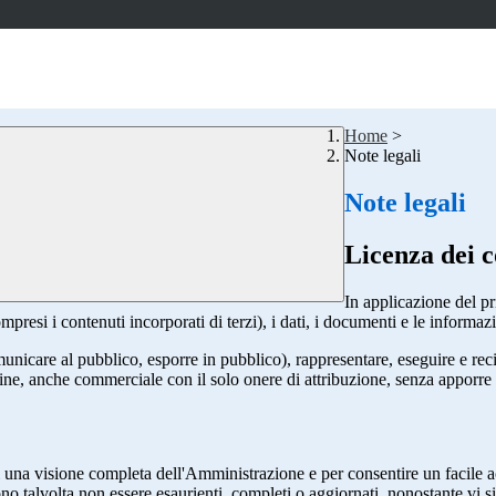
Home
>
Note legali
Note legali
Licenza dei c
In applicazione del pr
si i contenuti incorporati di terzi), i dati, i documenti e le informazi
comunicare al pubblico, esporre in pubblico), rappresentare, eseguire e r
 fine, anche commerciale con il solo onere di attribuzione, senza apporre 
enti una visione completa dell'Amministrazione e per consentire un facile ac
ono talvolta non essere esaurienti, completi o aggiornati, nonostante vi