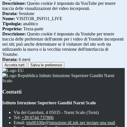
Descrizione:
Questo cookie è impostato da YouTube per tenere
traccia delle visualizzazioni dei video incorporati.
Durata:
Sessione
Nome:
VISITOR_INFO1_LIVE
Tipologia:
analitico
Proprieta:
Terza-parte
Descrizione:
Questo cookie è impostato da Youtube per tenere
traccia delle preferenze dell'utente per i video di Youtube incorporati
nei siti; può anche determinare se il visitatore del sito web sta
utilizzando la nuova o la vecchia versione dell'interfaccia di
Youtube.
Durata:
6 mesi
Accetta tutti
Salva le preferenze
Istituto Istruzione Superiore Gandhi Narni
Scalo
Contatti
Istituto Istruzione Superiore Gandhi Narni Scalo
Via dei Garofani, 4 05035 - Narni Scalo (Terni)
Tel:
+39 0744 737806
Email:
tris00100e@istruzione.it
Link per inviare una mail