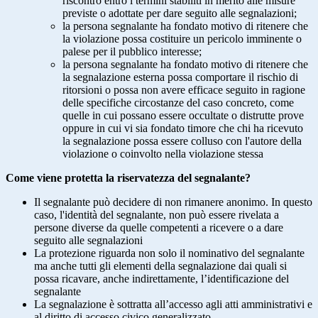
riscontro entro i termini stabiliti in merito alle misure
previste o adottate per dare seguito alle segnalazioni;
la persona segnalante ha fondato motivo di ritenere che
la violazione possa costituire un pericolo imminente o
palese per il pubblico interesse;
la persona segnalante ha fondato motivo di ritenere che
la segnalazione esterna possa comportare il rischio di
ritorsioni o possa non avere efficace seguito in ragione
delle specifiche circostanze del caso concreto, come
quelle in cui possano essere occultate o distrutte prove
oppure in cui vi sia fondato timore che chi ha ricevuto
la segnalazione possa essere colluso con l'autore della
violazione o coinvolto nella violazione stessa
Come viene protetta la riservatezza del segnalante?
Il segnalante può decidere di non rimanere anonimo. In questo
caso, l'identità del segnalante, non può essere rivelata a
persone diverse da quelle competenti a ricevere o a dare
seguito alle segnalazioni
La protezione riguarda non solo il nominativo del segnalante
ma anche tutti gli elementi della segnalazione dai quali si
possa ricavare, anche indirettamente, l’identificazione del
segnalante
La segnalazione è sottratta all’accesso agli atti amministrativi e
al diritto di accesso civico generalizzato