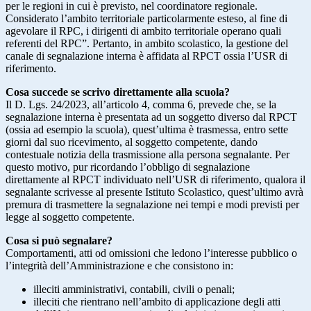
per le regioni in cui è previsto, nel coordinatore regionale.
Considerato l’ambito territoriale particolarmente esteso, al fine di
agevolare il RPC, i dirigenti di ambito territoriale operano quali
referenti del RPC”. Pertanto, in ambito scolastico, la gestione del
canale di segnalazione interna è affidata al RPCT ossia l’USR di
riferimento.
Cosa succede se scrivo direttamente alla scuola?
Il D. Lgs. 24/2023, all’articolo 4, comma 6, prevede che, se la
segnalazione interna è presentata ad un soggetto diverso dal RPCT
(ossia ad esempio la scuola), quest’ultima è trasmessa, entro sette
giorni dal suo ricevimento, al soggetto competente, dando
contestuale notizia della trasmissione alla persona segnalante. Per
questo motivo, pur ricordando l’obbligo di segnalazione
direttamente al RPCT individuato nell’USR di riferimento, qualora il
segnalante scrivesse al presente Istituto Scolastico, quest’ultimo avrà
premura di trasmettere la segnalazione nei tempi e modi previsti per
legge al soggetto competente.
Cosa si può segnalare?
Comportamenti, atti od omissioni che ledono l’interesse pubblico o
l’integrità dell’Amministrazione e che consistono in:
illeciti amministrativi, contabili, civili o penali;
illeciti che rientrano nell’ambito di applicazione degli atti