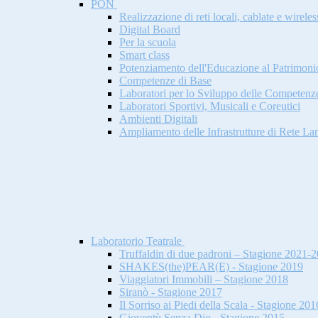
PON
Realizzazione di reti locali, cablate e wireles
Digital Board
Per la scuola
Smart class
Potenziamento dell'Educazione al Patrimonio 
Competenze di Base
Laboratori per lo Sviluppo delle Competenz
Laboratori Sportivi, Musicali e Coreutici
Ambienti Digitali
Ampliamento delle Infrastrutture di Rete L
Laboratorio Teatrale
Truffaldin di due padroni – Stagione 2021-
SHAKES(the)PEAR(E) - Stagione 2019
Viaggiatori Immobili – Stagione 2018
Siranò - Stagione 2017
Il Sorriso ai Piedi della Scala - Stagione 201
Gioventù Senza Dio - Stagione 2015