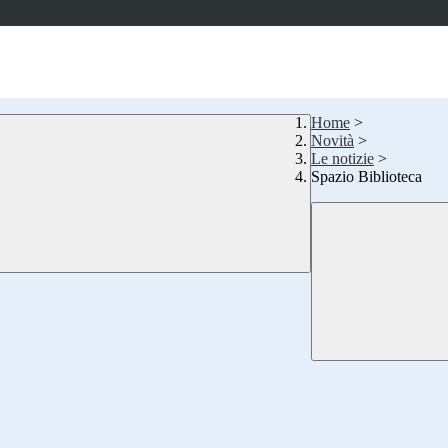
Home
>
Novità
>
Le notizie
>
Spazio Biblioteca