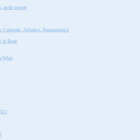
s, nelle scuole
Culturale, Artistico, Paesaggistico
e di Base
an/Wlan
2022
6