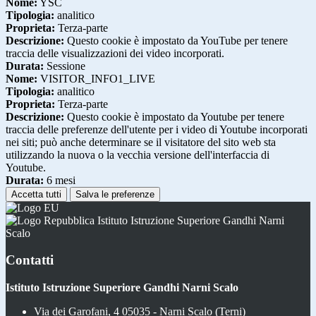
Nome:
YSC
Tipologia:
analitico
Proprieta:
Terza-parte
Descrizione:
Questo cookie è impostato da YouTube per tenere
traccia delle visualizzazioni dei video incorporati.
Durata:
Sessione
Nome:
VISITOR_INFO1_LIVE
Tipologia:
analitico
Proprieta:
Terza-parte
Descrizione:
Questo cookie è impostato da Youtube per tenere
traccia delle preferenze dell'utente per i video di Youtube incorporati
nei siti; può anche determinare se il visitatore del sito web sta
utilizzando la nuova o la vecchia versione dell'interfaccia di
Youtube.
Durata:
6 mesi
Accetta tutti
Salva le preferenze
Istituto Istruzione Superiore Gandhi Narni
Scalo
Contatti
Istituto Istruzione Superiore Gandhi Narni Scalo
Via dei Garofani, 4 05035 - Narni Scalo (Terni)