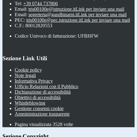
Tel:
+39 0744 737806
Email:
tris00100e@istruzione.it
Link per inviare una mail
Email:
segreteria@gandhinarni.it
Link per inviare una mail
PEC:
tris00100e@pec.istruzione.it
Link per inviare una mail
C.F.: 80012820553
Codice Univoco di fatturazione: UFBHFW
Sezione Link Utili
Cookie policy
Note legali
Informativa Privacy
Ufficio Relazioni con il Pubblico
Dichiarazione di accessibilità
Obiettivi di accessibilità
Whistleblowing
Gestione consensi cookie
Amministrazione trasparente
Pagina visualizzata
3528
volte
Sezione Copyright