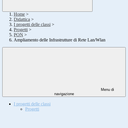
Home
>
Didattica
>
I progetti delle classi
>
Progetti
>
PON
>
Ampliamento delle Infrastrutture di Rete Lan/Wlan
Menu di
navigazione
I progetti delle classi
Progetti