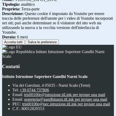
Tipologia:
analitico
Proprieta:
Terza-parte
Descrizione:
Questo cookie è impostato da Youtube per tenere
traccia delle preferenze dell'utente per i video di Youtube incorporati
nei siti; può anche determinare se il visitatore del sito web sta
utilizzando la nuova o la vecchia versione dell'interfaccia di
Youtube.
Durata:
6 mesi
Accetta tutti
Salva le preferenze
Istituto Istruzione Superiore Gandhi Narni
Scalo
Contatti
Istituto Istruzione Superiore Gandhi Narni Scalo
Via dei Garofani, 4 05035 - Narni Scalo (Terni)
Tel:
+39 0744 737806
Email:
tris00100e@istruzione.it
Link per inviare una mail
Email:
segreteria@gandhinarni.it
Link per inviare una mail
PEC:
tris00100e@pec.istruzione.it
Link per inviare una mail
C.F.: 80012820553