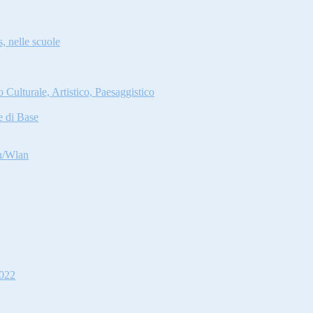
s, nelle scuole
Culturale, Artistico, Paesaggistico
e di Base
an/Wlan
2022