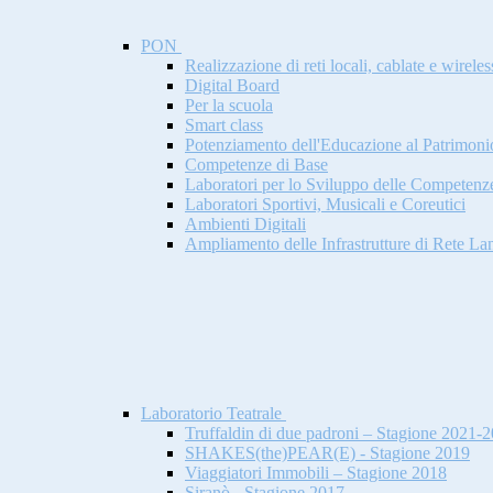
PON
Realizzazione di reti locali, cablate e wireles
Digital Board
Per la scuola
Smart class
Potenziamento dell'Educazione al Patrimonio 
Competenze di Base
Laboratori per lo Sviluppo delle Competenz
Laboratori Sportivi, Musicali e Coreutici
Ambienti Digitali
Ampliamento delle Infrastrutture di Rete L
Laboratorio Teatrale
Truffaldin di due padroni – Stagione 2021-
SHAKES(the)PEAR(E) - Stagione 2019
Viaggiatori Immobili – Stagione 2018
Siranò - Stagione 2017