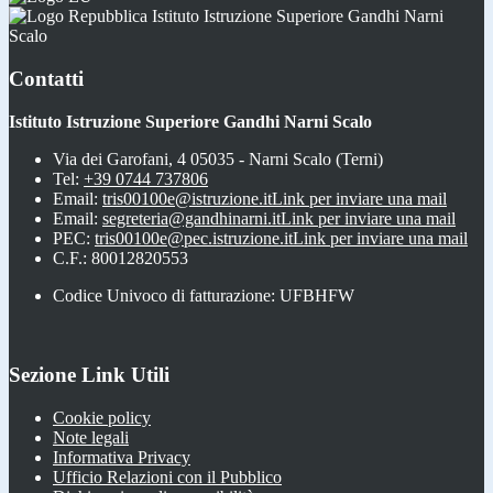
Istituto Istruzione Superiore Gandhi Narni
Scalo
Contatti
Istituto Istruzione Superiore Gandhi Narni Scalo
Via dei Garofani, 4 05035 - Narni Scalo (Terni)
Tel:
+39 0744 737806
Email:
tris00100e@istruzione.it
Link per inviare una mail
Email:
segreteria@gandhinarni.it
Link per inviare una mail
PEC:
tris00100e@pec.istruzione.it
Link per inviare una mail
C.F.: 80012820553
Codice Univoco di fatturazione: UFBHFW
Sezione Link Utili
Cookie policy
Note legali
Informativa Privacy
Ufficio Relazioni con il Pubblico