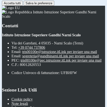
Accetta tutti
Salva le preferenze
Istituto Istruzione Superiore Gandhi Narni
Scalo
Contatti
Istituto Istruzione Superiore Gandhi Narni Scalo
Via dei Garofani, 4 05035 - Narni Scalo (Terni)
Tel:
+39 0744 737806
Email:
tris00100e@istruzione.it
Link per inviare una mail
Email:
segreteria@gandhinarni.it
Link per inviare una mail
PEC:
tris00100e@pec.istruzione.it
Link per inviare una mail
C.F.: 80012820553
Codice Univoco di fatturazione: UFBHFW
Sezione Link Utili
Cookie policy
Note legali