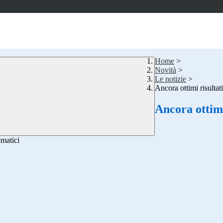
Home
>
Novità
>
Le notizie
>
Ancora ottimi risultat
Ancora ottimi