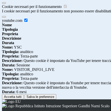
Cookie necessari per il funzionamento
I cookie necessari per il funzionamento non possono essere disabilitati.
youtube.com
Nome
Tipologia
Proprieta
Descrizione
Durata
Nome:
YSC
Tipologia:
analitico
Proprieta:
Terza-parte
Descrizione:
Questo cookie è impostato da YouTube per tenere traccia 
Durata:
Sessione
Nome:
VISITOR_INFO1_LIVE
Tipologia:
analitico
Proprieta:
Terza-parte
Descrizione:
Questo cookie è impostato da Youtube per tenere traccia de
nuova o la vecchia versione dell'interfaccia di Youtube.
Durata:
6 mesi
Accetta tutti
Salva le preferenze
Istituto Istruzione Superiore Gandhi Narni Scalo