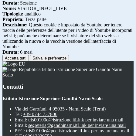
Durata:
Sessione
Nome:
VISITOR_INFO1_LIVE
Tipologia:
analitico
Proprieta:
Terza-parte
Descrizione:
Questo cookie è impostato da Youtube per tenere
traccia delle preferenze dell'utente per i video di Youtube incorporati
nei siti; può anche determinare se il visitatore del sito web sta
utilizzando la nuova o la vecchia versione dell'interfaccia di
Youtube.
Durata:
6 mesi
Accetta tutti
Salva le preferenze
Istituto Istruzione Superiore Gandhi Narni
Scalo
Contatti
Istituto Istruzione Superiore Gandhi Narni Scalo
Via dei Garofani, 4 05035 - Narni Scalo (Terni)
Tel:
+39 0744 737806
Email:
tris00100e@istruzione.it
Link per inviare una mail
Email:
segreteria@gandhinarni.it
Link per inviare una mail
PEC:
tris00100e@pec.istruzione.it
Link per inviare una mail