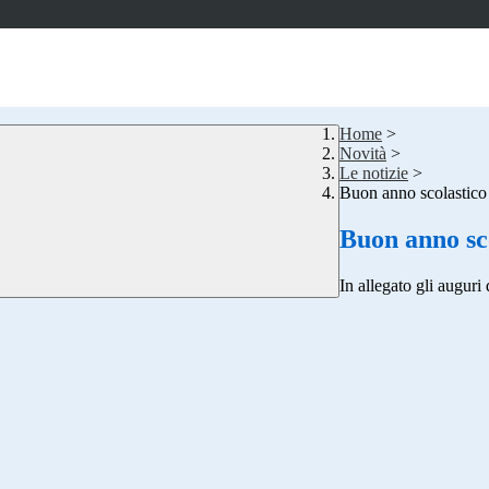
Home
>
Novità
>
Le notizie
>
Buon anno scolastico
Buon anno sco
In allegato gli auguri