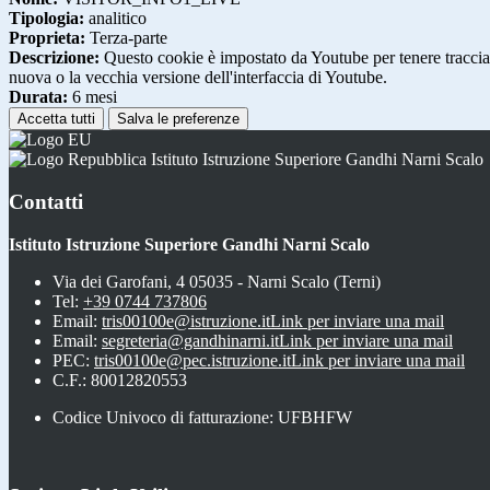
Tipologia:
analitico
Proprieta:
Terza-parte
Descrizione:
Questo cookie è impostato da Youtube per tenere traccia de
nuova o la vecchia versione dell'interfaccia di Youtube.
Durata:
6 mesi
Accetta tutti
Salva le preferenze
Istituto Istruzione Superiore Gandhi Narni Scalo
Contatti
Istituto Istruzione Superiore Gandhi Narni Scalo
Via dei Garofani, 4 05035 - Narni Scalo (Terni)
Tel:
+39 0744 737806
Email:
tris00100e@istruzione.it
Link per inviare una mail
Email:
segreteria@gandhinarni.it
Link per inviare una mail
PEC:
tris00100e@pec.istruzione.it
Link per inviare una mail
C.F.: 80012820553
Codice Univoco di fatturazione: UFBHFW