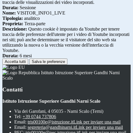
traccia delle visualizzazioni dei video incorporati.
Durata:
Sessione
Nome:
VISITOR_INFO1_LIVE
Tipologia:
analitico
Proprieta:
Terza-parte
Descrizione:
Questo cookie è impostato da Youtube per tenere
traccia delle preferenze dell'utente per i video di Youtube incorporati
nei siti; può anche determinare se il visitatore del sito web sta
utilizzando la nuova o la vecchia versione dell'interfaccia di
Youtube.
Durata:
6 mesi
Accetta tutti
Salva le preferenze
Istituto Istruzione Superiore Gandhi Narni
Scalo
Contatti
Istituto Istruzione Superiore Gandhi Narni Scalo
Via dei Garofani, 4 05035 - Narni Scalo (Terni)
Tel:
+39 0744 737806
Email:
tris00100e@istruzione.it
Link per inviare una mail
Email:
segreteria@gandhinarni.it
Link per inviare una mail
PEC:
tris00100e@pec.istruzione.it
Link per inviare una mail