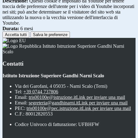
Descrizione:
Questo cookie è impostato da Youtube per tenere
traccia delle preferenze dell'utente per i video di Youtube incorporati
nei siti; può anche determinare se il visitatore del sito web sta
utilizzando la nuova o la vecchia versione dell'interfaccia di
Youtube.
Durata:
6 mesi
Accetta tutti
Salva le preferenze
Istituto Istruzione Superiore Gandhi Narni
Scalo
Contatti
Istituto Istruzione Superiore Gandhi Narni Scalo
Via dei Garofani, 4 05035 - Narni Scalo (Terni)
Tel:
+39 0744 737806
Email:
tris00100e@istruzione.it
Link per inviare una mail
Email:
segreteria@gandhinarni.it
Link per inviare una mail
PEC:
tris00100e@pec.istruzione.it
Link per inviare una mail
C.F.: 80012820553
Codice Univoco di fatturazione: UFBHFW