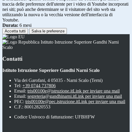
traccia delle preferenze dell'utente per i video di Youtube incorporati
nei siti; può anche determinare se il visitatore del sito web sta
utilizzando la nuova o la vecchia versione dell'interfaccia di
Youtube.
Durata:
6 mesi
Accetta tutti
Salva le preferenze
Istituto Istruzione Superiore Gandhi Narni
Scalo
Contatti
Istituto Istruzione Superiore Gandhi Narni Scalo
Via dei Garofani, 4 05035 - Narni Scalo (Terni)
Tel:
+39 0744 737806
Email:
tris00100e@istruzione.it
Link per inviare una mail
Email:
segreteria@gandhinarni.it
Link per inviare una mail
PEC:
tris00100e@pec.istruzione.it
Link per inviare una mail
C.F.: 80012820553
Codice Univoco di fatturazione: UFBHFW