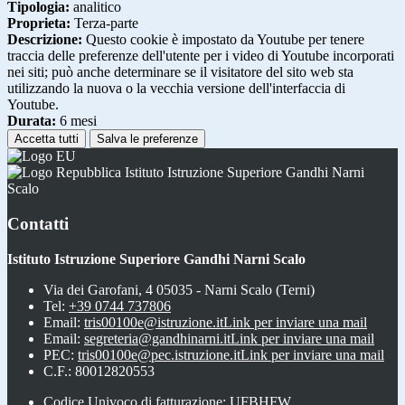
Tipologia:
analitico
Proprieta:
Terza-parte
Descrizione:
Questo cookie è impostato da Youtube per tenere
traccia delle preferenze dell'utente per i video di Youtube incorporati
nei siti; può anche determinare se il visitatore del sito web sta
utilizzando la nuova o la vecchia versione dell'interfaccia di
Youtube.
Durata:
6 mesi
Accetta tutti
Salva le preferenze
Istituto Istruzione Superiore Gandhi Narni
Scalo
Contatti
Istituto Istruzione Superiore Gandhi Narni Scalo
Via dei Garofani, 4 05035 - Narni Scalo (Terni)
Tel:
+39 0744 737806
Email:
tris00100e@istruzione.it
Link per inviare una mail
Email:
segreteria@gandhinarni.it
Link per inviare una mail
PEC:
tris00100e@pec.istruzione.it
Link per inviare una mail
C.F.: 80012820553
Codice Univoco di fatturazione: UFBHFW