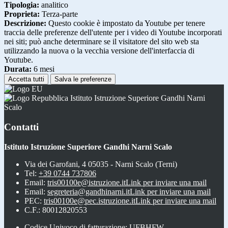
Tipologia:
analitico
Proprieta:
Terza-parte
Descrizione:
Questo cookie è impostato da Youtube per tenere
traccia delle preferenze dell'utente per i video di Youtube incorporati
nei siti; può anche determinare se il visitatore del sito web sta
utilizzando la nuova o la vecchia versione dell'interfaccia di
Youtube.
Durata:
6 mesi
Accetta tutti
Salva le preferenze
Istituto Istruzione Superiore Gandhi Narni
Scalo
Contatti
Istituto Istruzione Superiore Gandhi Narni Scalo
Via dei Garofani, 4 05035 - Narni Scalo (Terni)
Tel:
+39 0744 737806
Email:
tris00100e@istruzione.it
Link per inviare una mail
Email:
segreteria@gandhinarni.it
Link per inviare una mail
PEC:
tris00100e@pec.istruzione.it
Link per inviare una mail
C.F.: 80012820553
Codice Univoco di fatturazione: UFBHFW