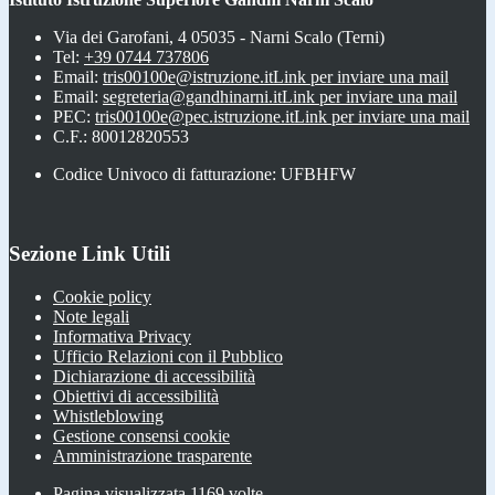
Via dei Garofani, 4 05035 - Narni Scalo (Terni)
Tel:
+39 0744 737806
Email:
tris00100e@istruzione.it
Link per inviare una mail
Email:
segreteria@gandhinarni.it
Link per inviare una mail
PEC:
tris00100e@pec.istruzione.it
Link per inviare una mail
C.F.: 80012820553
Codice Univoco di fatturazione: UFBHFW
Sezione Link Utili
Cookie policy
Note legali
Informativa Privacy
Ufficio Relazioni con il Pubblico
Dichiarazione di accessibilità
Obiettivi di accessibilità
Whistleblowing
Gestione consensi cookie
Amministrazione trasparente
Pagina visualizzata
1169
volte