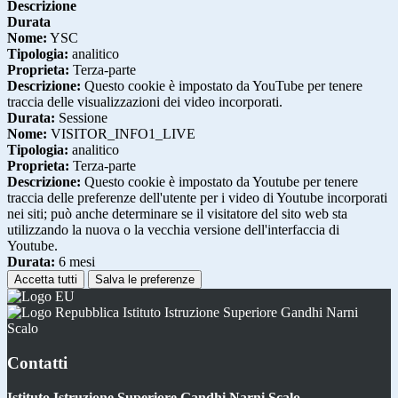
Descrizione
Durata
Nome:
YSC
Tipologia:
analitico
Proprieta:
Terza-parte
Descrizione:
Questo cookie è impostato da YouTube per tenere
traccia delle visualizzazioni dei video incorporati.
Durata:
Sessione
Nome:
VISITOR_INFO1_LIVE
Tipologia:
analitico
Proprieta:
Terza-parte
Descrizione:
Questo cookie è impostato da Youtube per tenere
traccia delle preferenze dell'utente per i video di Youtube incorporati
nei siti; può anche determinare se il visitatore del sito web sta
utilizzando la nuova o la vecchia versione dell'interfaccia di
Youtube.
Durata:
6 mesi
Accetta tutti
Salva le preferenze
Istituto Istruzione Superiore Gandhi Narni
Scalo
Contatti
Istituto Istruzione Superiore Gandhi Narni Scalo