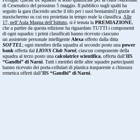
di Cesenatico del prossimo 5 maggio. Il pubblico sugli spalti ha
seguito la gara (facendo anche il tifo per i suoi beniamini!) grazie al
maxischermo su cui era proiettata in tempo reale la classifica.
Alle
17, nell’Aula Magna dell’Istituto
, si è tenuta la
PREMIAZIONE
,
che a partire da questa edizione ha riguardato TUTTI i componenti
di ogni squadra: i primi classificati hanno ricevuto ciascuno
un
assistente personale intelligente
Alexa
offerto dalla ditta
SOFTEL
; ogni membro della squadra al secondo posto una
power
bank
offerta dal
LIONS Club Narni
;
ciascun componente della
squadra al terzo posto una
calcolatrice scientifica
, offerta dall’
IIS
“Gandhi” di Narni
. Tutti i membri delle altre squadre partecipanti
hanno ricevuto dei porta-cellulari di plastica trasparente a chiusura
ermetica offerti dall’
IIS “Gandhi” di Narni
.