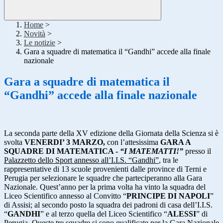
Home
>
Novità
>
Le notizie
>
Gara a squadre di matematica il “Gandhi” accede alla finale
nazionale
Gara a squadre di matematica il
“Gandhi” accede alla finale nazionale
La seconda parte della XV edizione della Giornata della Scienza si è
svolta
VENERDI’ 3 MARZO,
con l’attesissima
GARA A
SQUADRE DI MATEMATICA -
“I MATEMATTI!”
presso il
Palazzetto dello Sport annesso all’I.I.S. “Gandhi”
, tra le
rappresentative di 13 scuole provenienti dalle province di Terni e
Perugia per selezionare le squadre che parteciperanno alla Gara
Nazionale. Quest’anno per la prima volta ha vinto la squadra del
Liceo Scientifico annesso al Convitto “
PRINCIPE DI NAPOLI
”
di Assisi; al secondo posto la squadra dei padroni di casa dell’I.I.S.
“
GANDHI
” e al terzo quella del Liceo Scientifico “
ALESSI
” di
Perugia. Queste tre squadre si sono qualificate per la Gara Nazionale