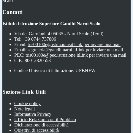
Scalo
Contatti
Istituto Istruzione Superiore Gandhi Narni Scalo
Via dei Garofani, 4 05035 - Narni Scalo (Terni)
Tel:
+39 0744 737806
Email:
tris00100e@istruzione.it
Link per inviare una mail
Email:
segreteria@gandhinarni.it
Link per inviare una mail
PEC:
tris00100e@pec.istruzione.it
Link per inviare una mail
C.F.: 80012820553
Codice Univoco di fatturazione: UFBHFW
Sezione Link Utili
Cookie policy
Note legali
Informativa Privacy
Ufficio Relazioni con il Pubblico
Dichiarazione di accessibilità
Obiettivi di accessibilità