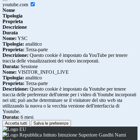
youtube.com
Nome
Tipologia
Proprieta
Descrizione
Durata
Nome:
YSC
Tipologia:
analitico
Proprieta:
Terza-parte
Descrizione:
Questo cookie è impostato da YouTube per tenere
traccia delle visualizzazioni dei video incorporati.
Durata:
Sessione
Nome:
VISITOR_INFO1_LIVE
Tipologia:
analitico
Proprieta:
Terza-parte
Descrizione:
Questo cookie è impostato da Youtube per tenere
traccia delle preferenze dell'utente per i video di Youtube incorporati
nei siti; può anche determinare se il visitatore del sito web sta
utilizzando la nuova o la vecchia versione dell'interfaccia di
Youtube.
Durata:
6 mesi
Accetta tutti
Salva le preferenze
Istituto Istruzione Superiore Gandhi Narni