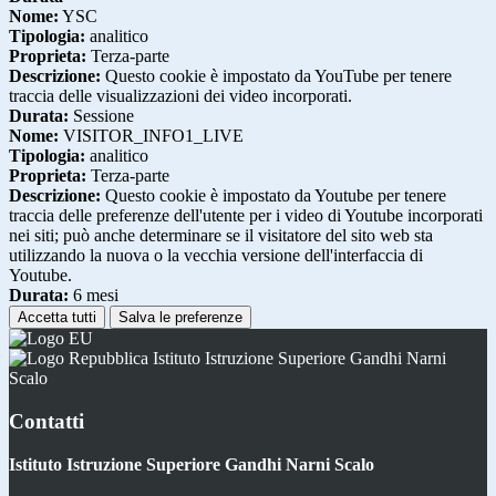
Nome:
YSC
Tipologia:
analitico
Proprieta:
Terza-parte
Descrizione:
Questo cookie è impostato da YouTube per tenere
traccia delle visualizzazioni dei video incorporati.
Durata:
Sessione
Nome:
VISITOR_INFO1_LIVE
Tipologia:
analitico
Proprieta:
Terza-parte
Descrizione:
Questo cookie è impostato da Youtube per tenere
traccia delle preferenze dell'utente per i video di Youtube incorporati
nei siti; può anche determinare se il visitatore del sito web sta
utilizzando la nuova o la vecchia versione dell'interfaccia di
Youtube.
Durata:
6 mesi
Accetta tutti
Salva le preferenze
Istituto Istruzione Superiore Gandhi Narni
Scalo
Contatti
Istituto Istruzione Superiore Gandhi Narni Scalo