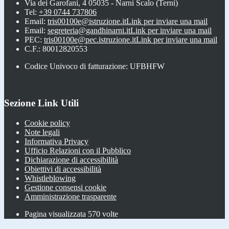
Via dei Garofani, 4 05035 - Narni Scalo (Terni)
Tel:
+39 0744 737806
Email:
tris00100e@istruzione.it
Link per inviare una mail
Email:
segreteria@gandhinarni.it
Link per inviare una mail
PEC:
tris00100e@pec.istruzione.it
Link per inviare una mail
C.F.: 80012820553
Codice Univoco di fatturazione: UFBHFW
Sezione Link Utili
Cookie policy
Note legali
Informativa Privacy
Ufficio Relazioni con il Pubblico
Dichiarazione di accessibilità
Obiettivi di accessibilità
Whistleblowing
Gestione consensi cookie
Amministrazione trasparente
Pagina visualizzata
570
volte