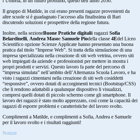
l’Umbria, in un futuro prossimo, quello dell’anno 2050.
Il gruppo di Matilde, in cui erano presenti ragazze provenienti da
altre scuole si è guadagnato l’accesso alla finalissima di Bari
discutendo soluzioni e prospettive della regione futura.
Inoltre, nella sezione
Buone Pratiche digitali
i ragazzi
Sofia
Belardinelli
,
Andrea Maso
e
Samuele Pio
della classe
4E
del Liceo
Scientifico opzione Scienze Applicate hanno presentato una buona
pratica dal titolo “Imprese Web”. Si tratta della simulazione di una
impresa specializzata nella creazione di siti web vetrina, ovvero siti
web impiegati da aziende e professionisti per mettere in mostra i
propri prodotti e servizi. Questo lavoro fa parte del percorso di
“impresa simulata” nell’ambito dell’Alternanza Scuola Lavoro, e ha
visto i ragazzi cimentarsi nella creazione di siti web cosiddetti
“responsive”, ovvero dotati di accorgimenti tecnici (Bootstrap/CSS)
che li rendono adattabili a qualunque dispositivo li visualizzi,
compresi quelli dotati di piccolo schermo come gli smartphone. Il
lavoro dei ragazzi è stato molto apprezzato, così come la capacità dei
ragazzi di esporre problemi e caratteristiche del lavoro svolto.
Complimenti a Matilde, e complimenti a Sofia, Andrea e Samuele
per il lavoro svolto e i risultati raggiunti!
Notizie