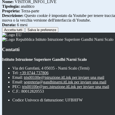
Nome:
VISITOR_INFO1_LIVE
Tipologia:
analitico
Proprieta:
Terza-parte
Descrizione:
Questo cookie è impostato da Youtube per tenere traccia de
nuova o la vecchia versione dell'interfaccia di Youtube.
Durata:
6 mesi
Accetta tutti
Salva le preferenze
Istituto Istruzione Superiore Gandhi Narni Scalo
Contatti
Istituto Istruzione Superiore Gandhi Narni Scalo
Via dei Garofani, 4 05035 - Narni Scalo (Terni)
Tel:
+39 0744 737806
Email:
tris00100e@istruzione.it
Link per inviare una mail
Email:
segreteria@gandhinarni.it
Link per inviare una mail
PEC:
tris00100e@pec.istruzione.it
Link per inviare una mail
C.F.: 80012820553
Codice Univoco di fatturazione: UFBHFW