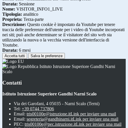
Durata:
Sessione
Nome:
VISITOR_INFO1_LIVE
Tipologia:
analitico
Proprieta:
Terza-parte
Descrizione:
Questo cookie è impostato da Youtube per tenere
traccia delle preferenze dell'utente per i video di Youtube incorporati
nei siti; può anche determinare se il visitatore del sito web sta
utilizzando la nuova o la vecchia versione dell'interfaccia di
Youtube.
Durata:
6 mesi
Accetta tutti
Salva le preferenze
Istituto Istruzione Superiore Gandhi Narni
Scalo
Contatti
Istituto Istruzione Superiore Gandhi Narni Scalo
Via dei Garofani, 4 05035 - Narni Scalo (Terni)
Tel:
+39 0744 737806
Email:
tris00100e@istruzione.it
Link per inviare una mail
Email:
segreteria@gandhinarni.it
Link per inviare una mail
PEC:
tris00100e@pec.istruzione.it
Link per inviare una mail