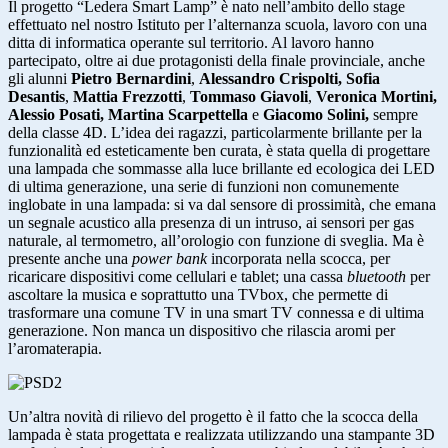
Il progetto “Ledera Smart Lamp” è nato nell’ambito dello stage
effettuato nel nostro Istituto per l’alternanza scuola, lavoro con una
ditta di informatica operante sul territorio. Al lavoro hanno
partecipato, oltre ai due protagonisti della finale provinciale, anche
gli alunni
Pietro Bernardini
,
Alessandro Crispolti,
Sofia
Desantis
,
Mattia Frezzotti
,
Tommaso Giavoli
,
Veronica Mortini,
Alessio Posati, Martina Scarpettella
e
Giacomo Solini,
sempre
della classe 4D. L’idea dei ragazzi, particolarmente brillante per la
funzionalità ed esteticamente ben curata, è stata quella di progettare
una lampada che sommasse alla luce brillante ed ecologica dei LED
di ultima generazione, una serie di funzioni non comunemente
inglobate in una lampada: si va dal sensore di prossimità, che emana
un segnale acustico alla presenza di un intruso, ai sensori per gas
naturale, al termometro, all’orologio con funzione di sveglia. Ma è
presente anche una
power bank
incorporata nella scocca, per
ricaricare dispositivi come cellulari e tablet; una cassa
bluetooth
per
ascoltare la musica e soprattutto una TVbox, che permette di
trasformare una comune TV in una smart TV connessa e di ultima
generazione. Non manca un dispositivo che rilascia aromi per
l’aromaterapia.
Un’altra novità di rilievo del progetto è il fatto che la scocca della
lampada è stata progettata e realizzata utilizzando una stampante 3D