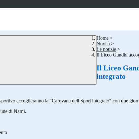
Home
>
Novità
>
Le notizie
>
Il Liceo Gandhi accogl
Il Liceo Gand
integrato
 sportivo accoglieranno la "Carovana dell Sport integrato" con due giorna
une di Narni.
ento