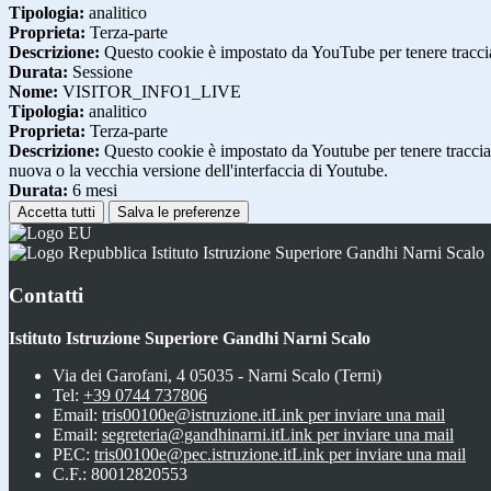
Tipologia:
analitico
Proprieta:
Terza-parte
Descrizione:
Questo cookie è impostato da YouTube per tenere traccia 
Durata:
Sessione
Nome:
VISITOR_INFO1_LIVE
Tipologia:
analitico
Proprieta:
Terza-parte
Descrizione:
Questo cookie è impostato da Youtube per tenere traccia de
nuova o la vecchia versione dell'interfaccia di Youtube.
Durata:
6 mesi
Accetta tutti
Salva le preferenze
Istituto Istruzione Superiore Gandhi Narni Scalo
Contatti
Istituto Istruzione Superiore Gandhi Narni Scalo
Via dei Garofani, 4 05035 - Narni Scalo (Terni)
Tel:
+39 0744 737806
Email:
tris00100e@istruzione.it
Link per inviare una mail
Email:
segreteria@gandhinarni.it
Link per inviare una mail
PEC:
tris00100e@pec.istruzione.it
Link per inviare una mail
C.F.: 80012820553