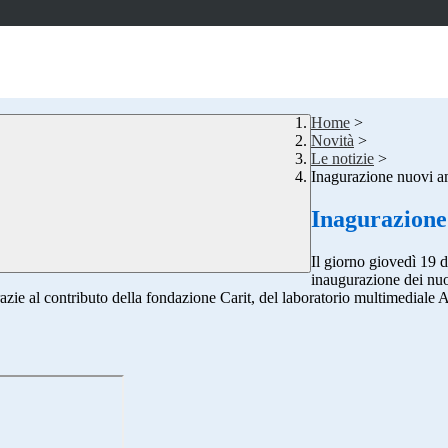
Home
>
Novità
>
Le notizie
>
Inagurazione nuovi am
Inagurazione 
Il giorno giovedì 19 d
inaugurazione dei nuov
 grazie al contributo della fondazione Carit, del laboratorio multimediale