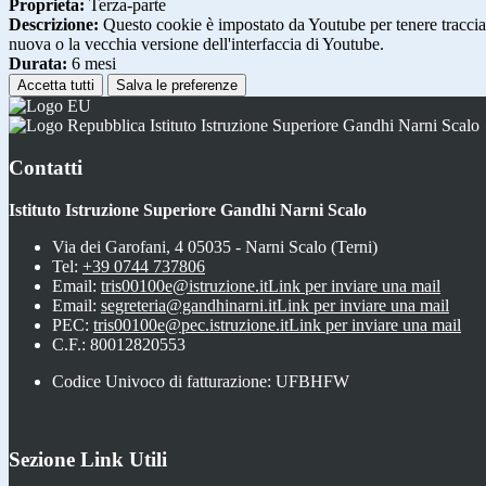
Proprieta:
Terza-parte
Descrizione:
Questo cookie è impostato da Youtube per tenere traccia de
nuova o la vecchia versione dell'interfaccia di Youtube.
Durata:
6 mesi
Accetta tutti
Salva le preferenze
Istituto Istruzione Superiore Gandhi Narni Scalo
Contatti
Istituto Istruzione Superiore Gandhi Narni Scalo
Via dei Garofani, 4 05035 - Narni Scalo (Terni)
Tel:
+39 0744 737806
Email:
tris00100e@istruzione.it
Link per inviare una mail
Email:
segreteria@gandhinarni.it
Link per inviare una mail
PEC:
tris00100e@pec.istruzione.it
Link per inviare una mail
C.F.: 80012820553
Codice Univoco di fatturazione: UFBHFW
Sezione Link Utili