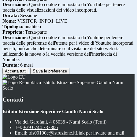
Descrizione:
Questo cookie è impostato da YouTube per tenere
traccia delle visualizzazioni dei video incorporati.
Durata:
Sessione
Nome:
VISITOR_INFO1_LIVE
Tipologia:
analitico
Proprieta:
Terza-parte
Descrizione:
Questo cookie è impostato da Youtube per tenere
traccia delle preferenze dell'utente per i video di Youtube incorporati
nei siti; può anche determinare se il visitatore del sito web sta
utilizzando la nuova o la vecchia versione dell'interfaccia di
Youtube.
Durata:
6 mesi
Accetta tutti
Salva le preferenze
Istituto Istruzione Superiore Gandhi Narni
Scalo
Contatti
Istituto Istruzione Superiore Gandhi Narni Scalo
Via dei Garofani, 4 05035 - Narni Scalo (Terni)
Tel:
+39 0744 737806
Email:
tris00100e@istruzione.it
Link per inviare una mail