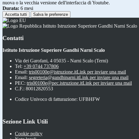
nuova o la vecchia versione dell'interfaccia di Youtube.
Durata:
6 mesi
Accetta tutti
Salva le preferenze
Istituto Istruzione Superiore Gandhi Narni Scalo
Contatti
Istituto Istruzione Superiore Gandhi Narni Scalo
Via dei Garofani, 4 05035 - Narni Scalo (Terni)
Tel:
+39 0744 737806
Email:
tris00100e@istruzione.it
Link per inviare una mail
Email:
segreteria@gandhinarni.it
Link per inviare una mail
PEC:
tris00100e@pec.istruzione.it
Link per inviare una mail
C.F.: 80012820553
Codice Univoco di fatturazione: UFBHFW
Sezione Link Utili
Cookie policy