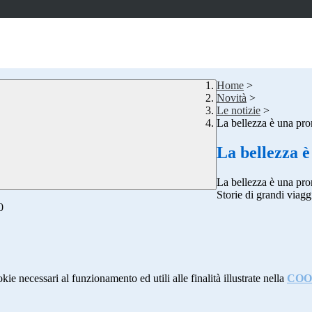
Home
>
Novità
>
Le notizie
>
La bellezza è una prom
La bellezza è
La bellezza è una prom
Storie di grandi viagg
0
kie necessari al funzionamento ed utili alle finalità illustrate nella
COO