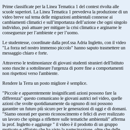
Prime classificate per la Linea Tematica 1 del contest rivolta alle
scuole superiori. La Linea Tematica 1 prevedeva la produzione di un
video breve sul tema delle migrazioni ambientali connesse ai
cambiamenti climatici e sull’importanza dell’azione che ogni singolo
individuo, può attuare per mitigare la crisi climatica e arginarne le
conseguenze per l’ambiente e per l’uomo.
Le studentesse, coordinate dalla prof.ssa Adria Ingletto, con il video
"La forza nel nostro immenso piccolo" hanno saputo trasmettere un
messaggio chiaro e forte.
Attraverso le testimonianze di giovani studenti stranieri dell'Istituto
sono riuscite a sottolineare l'urgenza di porre fine a comportamenti
non rispettosi verso l'ambiente.
Rendere la Terra un posto migliore è semplice.
"Piccole e apparentemente insignificanti azioni possono fare la
differenza" questo comunicano le giovani autrici nel video, quelle
azioni che svolte quotidianamente da ognuno di noi possono
garantire un futuro più sicuro per le generazioni di oggi e di domani.
"Siamo onorati per questo riconoscimento e felici di aver realizzato
un lavoro che spinga a riflettere sulle tematiche ambientali" afferma
la prof. Ingletto e aggiunge " il video è il prodotto di un gruppo
motivato e affiatato che ha visto la partecipazione, oltre che delle