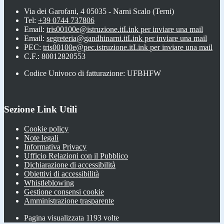
Via dei Garofani, 4 05035 - Narni Scalo (Terni)
Tel:
+39 0744 737806
Email:
tris00100e@istruzione.it
Link per inviare una mail
Email:
segreteria@gandhinarni.it
Link per inviare una mail
PEC:
tris00100e@pec.istruzione.it
Link per inviare una mail
C.F.: 80012820553
Codice Univoco di fatturazione: UFBHFW
Sezione Link Utili
Cookie policy
Note legali
Informativa Privacy
Ufficio Relazioni con il Pubblico
Dichiarazione di accessibilità
Obiettivi di accessibilità
Whistleblowing
Gestione consensi cookie
Amministrazione trasparente
Pagina visualizzata
1193
volte