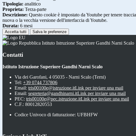
Tipologia:
analitico
Proprieta:
Terza-parte
Descrizione:
Questo cookie è impostato da Youtube per tenere traccia de
nuova o la vecchia versione dell'interfaccia di Youtube.
Durata:
6 mesi
Accetta tutti
Salva le preferenze
Istituto Istruzione Superiore Gandhi Narni Scalo
Contatti
Istituto Istruzione Superiore Gandhi Narni Scalo
Via dei Garofani, 4 05035 - Narni Scalo (Terni)
Tel:
+39 0744 737806
Email:
tris00100e@istruzione.it
Link per inviare una mail
Email:
segreteria@gandhinarni.it
Link per inviare una mail
PEC:
tris00100e@pec.istruzione.it
Link per inviare una mail
C.F.: 80012820553
Codice Univoco di fatturazione: UFBHFW