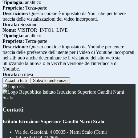
Tipologia:
analitico
Proprieta:
Terza-parte
Descrizione:
Questo cookie è impostato da YouTube per tenere
traccia delle visualizzazioni dei video incorporati.
Durata:
Sessione
Nome:
VISITOR_INFO1_LIVE
Tipologia:
analitico
Proprieta:
Terza-parte
Descrizione:
Questo cookie è impostato da Youtube per tenere
traccia delle preferenze dell'utente per i video di Youtube incorporati
nei siti; può anche determinare se il visitatore del sito web sta
utilizzando la nuova o la vecchia versione dell'interfaccia di
Youtube.
Durata:
6 mesi
Accetta tutti
Salva le preferenze
Istituto Istruzione Superiore Gandhi Narni
Scalo
Contatti
Istituto Istruzione Superiore Gandhi Narni Scalo
Via dei Garofani, 4 05035 - Narni Scalo (Terni)
Tel:
+39 0744 737806