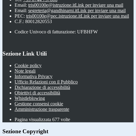
Email:
tris00100e@istruzione.it
Link per inviare una mail
Email:
segreteria@gandhinarni.it
Link per inviare una mail
PEC:
tris00100e@pec.istruzione.it
Link per inviare una mail
C.F.: 80012820553
Codice Univoco di fatturazione: UFBHFW
Sezione Link Utili
Cookie policy
Note legali
Informativa Privacy
Ufficio Relazioni con il Pubblico
Dichiarazione di accessibilità
Obiettivi di accessibilità
Whistleblowing
Gestione consensi cookie
Amministrazione trasparente
Pagina visualizzata
677
volte
Sezione Copyright