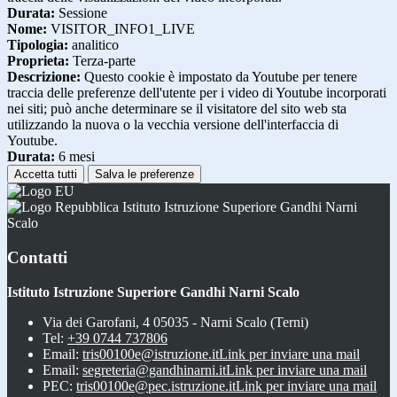
Durata:
Sessione
Nome:
VISITOR_INFO1_LIVE
Tipologia:
analitico
Proprieta:
Terza-parte
Descrizione:
Questo cookie è impostato da Youtube per tenere
traccia delle preferenze dell'utente per i video di Youtube incorporati
nei siti; può anche determinare se il visitatore del sito web sta
utilizzando la nuova o la vecchia versione dell'interfaccia di
Youtube.
Durata:
6 mesi
Accetta tutti
Salva le preferenze
Istituto Istruzione Superiore Gandhi Narni
Scalo
Contatti
Istituto Istruzione Superiore Gandhi Narni Scalo
Via dei Garofani, 4 05035 - Narni Scalo (Terni)
Tel:
+39 0744 737806
Email:
tris00100e@istruzione.it
Link per inviare una mail
Email:
segreteria@gandhinarni.it
Link per inviare una mail
PEC:
tris00100e@pec.istruzione.it
Link per inviare una mail