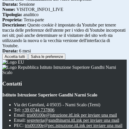
Durata:
Sessione
Nome:
VISITOR_INFO1_LIVE
Tipologia:
analitico
Proprieta:
Terza-parte
Descrizione:
Questo cookie è impostato da Youtube per tenere
traccia delle preferenze dell'utente per i video di Youtube incorporati
nei siti; può anche determinare se il visitatore del sito web sta
utilizzando la nuova o la vecchia versione dell'interfaccia di
Youtube.
Durata:
6 mesi
Accetta tutti
Salva le preferenze
Istituto Istruzione Superiore Gandhi Narni
Scalo
Contatti
Istituto Istruzione Superiore Gandhi Narni Scalo
Via dei Garofani, 4 05035 - Narni Scalo (Terni)
Tel:
+39 0744 737806
Email:
tris00100e@istruzione.it
Link per inviare una mail
Email:
segreteria@gandhinarni.it
Link per inviare una mail
PEC:
tris00100e@pec.istruzione.it
Link per inviare una mail