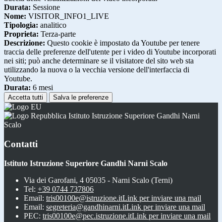
Durata:
Sessione
Nome:
VISITOR_INFO1_LIVE
Tipologia:
analitico
Proprieta:
Terza-parte
Descrizione:
Questo cookie è impostato da Youtube per tenere
traccia delle preferenze dell'utente per i video di Youtube incorporati
nei siti; può anche determinare se il visitatore del sito web sta
utilizzando la nuova o la vecchia versione dell'interfaccia di
Youtube.
Durata:
6 mesi
Accetta tutti
Salva le preferenze
Istituto Istruzione Superiore Gandhi Narni
Scalo
Contatti
Istituto Istruzione Superiore Gandhi Narni Scalo
Via dei Garofani, 4 05035 - Narni Scalo (Terni)
Tel:
+39 0744 737806
Email:
tris00100e@istruzione.it
Link per inviare una mail
Email:
segreteria@gandhinarni.it
Link per inviare una mail
PEC:
tris00100e@pec.istruzione.it
Link per inviare una mail