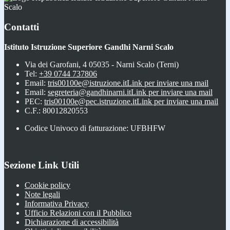
Scalo
Contatti
Istituto Istruzione Superiore Gandhi Narni Scalo
Via dei Garofani, 4 05035 - Narni Scalo (Terni)
Tel:
+39 0744 737806
Email:
tris00100e@istruzione.it
Link per inviare una mail
Email:
segreteria@gandhinarni.it
Link per inviare una mail
PEC:
tris00100e@pec.istruzione.it
Link per inviare una mail
C.F.: 80012820553
Codice Univoco di fatturazione: UFBHFW
Sezione Link Utili
Cookie policy
Note legali
Informativa Privacy
Ufficio Relazioni con il Pubblico
Dichiarazione di accessibilità