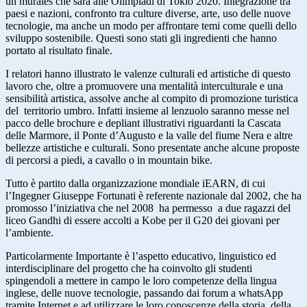
un murales che sarà alle Olimpiadi di Tokio 2020. Integrazione tra
paesi e nazioni, confronto tra culture diverse, arte, uso delle nuove
tecnologie, ma anche un modo per affrontare temi come quelli dello
sviluppo sostenibile. Questi sono stati gli ingredienti che hanno
portato al risultato finale.
I relatori hanno illustrato le valenze culturali ed artistiche di questo
lavoro che, oltre a promuovere una mentalità interculturale e una
sensibilità artistica, assolve anche al compito di promozione turistica
del territorio umbro. Infatti insieme al lenzuolo saranno messe nel
pacco delle brochure e depliant illustrativi riguardanti la Cascata
delle Marmore, il Ponte d’Augusto e la valle del fiume Nera e altre
bellezze artistiche e culturali. Sono presentate anche alcune proposte
di percorsi a piedi, a cavallo o in mountain bike.
Tutto è partito dalla organizzazione mondiale iEARN, di cui
l’Ingegner Giuseppe Fortunati è referente nazionale dal 2002, che ha
promosso l’iniziativa che nel 2008 ha permesso a due ragazzi del
liceo Gandhi di essere accolti a Kobe per il G20 dei giovani per
l’ambiente.
Particolarmente Importante è l’aspetto educativo, linguistico ed
interdisciplinare del progetto che ha coinvolto gli studenti
spingendoli a mettere in campo le loro competenze della lingua
inglese, delle nuove tecnologie, passando dai forum a whatsApp
tramite Internet e ad utilizzare le loro conoscenze della storia, della