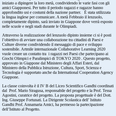
iniziato a dipingere la loro metà, condividendo le varie fasi con gli
amici Giapponesi. Per tutto il periodo ragazzi e ragazze hanno
approfondito usi e costumi della nazione partner. È stata utilizzata
la lingua inglese per comunicare. A metà Febbraio il lenzuolo,
completamente dipinto, sarà inviato in Giappone dove verrà esposto
nelle scuole e negli stadi durante le Olimpiadi.
Attraverso la realizzazione del lenzuolo dipinto insieme ci si è posti
l’obiettivo di avviare una collaborazione tra cittadini di Paesi e
Culture diverse condividendo il messaggio di pace e sviluppo
sostenibile. Artmile internazionale Collaborative Learning 2020
vuole creare un contatto tra i ragazzi nei Paesi che partecipano ai
Giochi Olimpici e Paralimpici di TOKYO 2020 . Questo progetto,
approvato in Giappone dal Ministero degli Affari Esteri, dal
Ministero della Pubblica Istruzione, Cultura, Sport, Scienza e
Tecnologia è supportato anche da International Cooperation Agency
Giappone.
La classe coinvolta è il IV B del Liceo Scientifico Gandhi coordinati
dal Prof. Mario Siragusa, responsabile del progetto e la Prof. Tessa
Agostini, curatrice del progetto. La proposta progettuale è del Dott.
Ing. Giuseppe Fortunati. La Dirigente Scolastica dell’ Istituto
Gandhi Prof. Annamaria Amici, ha permesso la partecipazione
dell’Istituto al Progetto.