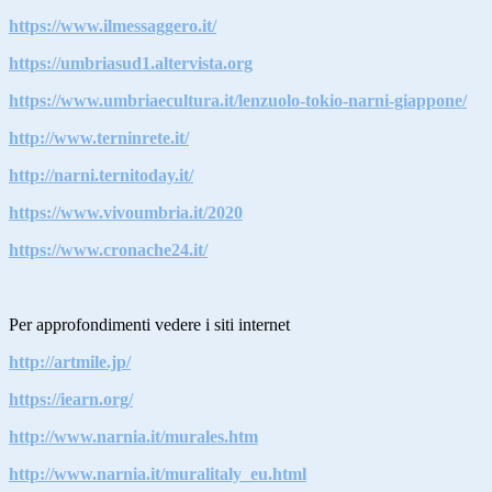
https://www.ilmessaggero.it/
https://umbriasud1.altervista.org
https://www.umbriaecultura.it/lenzuolo-tokio-narni-giappone/
http://www.terninrete.it/
http://narni.ternitoday.it/
https://www.vivoumbria.it/2020
https://www.cronache24.it/
Per approfondimenti vedere i siti internet
http://artmile.jp/
https://iearn.org/
http://www.narnia.it/murales.htm
http://www.narnia.it/muralitaly_eu.html