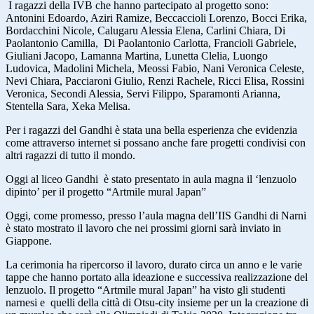
I ragazzi della IVB che hanno partecipato al progetto sono:
Antonini Edoardo, Aziri Ramize, Beccaccioli Lorenzo, Bocci Erika,
Bordacchini Nicole, Calugaru Alessia Elena, Carlini Chiara, Di
Paolantonio Camilla, Di Paolantonio Carlotta, Francioli Gabriele,
Giuliani Jacopo, Lamanna Martina, Lunetta Clelia, Luongo
Ludovica, Madolini Michela, Meossi Fabio, Nani Veronica Celeste,
Nevi Chiara, Pacciaroni Giulio, Renzi Rachele, Ricci Elisa, Rossini
Veronica, Secondi Alessia, Servi Filippo, Sparamonti Arianna,
Stentella Sara, Xeka Melisa.
Per i ragazzi del Gandhi è stata una bella esperienza che evidenzia
come attraverso internet si possano anche fare progetti condivisi con
altri ragazzi di tutto il mondo.
Oggi al liceo Gandhi è stato presentato in aula magna il ‘lenzuolo
dipinto’ per il progetto “Artmile mural Japan”
Oggi, come promesso, presso l’aula magna dell’IIS Gandhi di Narni
è stato mostrato il lavoro che nei prossimi giorni sarà inviato in
Giappone.
La cerimonia ha ripercorso il lavoro, durato circa un anno e le varie
tappe che hanno portato alla ideazione e successiva realizzazione del
lenzuolo. Il progetto “Artmile mural Japan” ha visto gli studenti
narnesi e quelli della città di Otsu-city insieme per un la creazione di