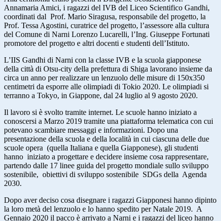
Annamaria Amici, i ragazzi del IVB del Liceo Scientifico Gandhi,
coordinati dal Prof. Mario Siragusa, responsabile del progetto, la
Prof. Tessa Agostini, curatrice del progetto, l’assessore alla cultura
del Comune di Narni Lorenzo Lucarelli, l’Ing. Giuseppe Fortunati
promotore del progetto e altri docenti e studenti dell’Istituto.
L’IIS Gandhi di Narni con la classe IVB e la scuola giapponese
della città di Otsu-city della prefettura di Shiga lavorano insieme da
circa un anno per realizzare un lenzuolo delle misure di 150x350
centimetri da esporre alle olimpiadi di Tokio 2020. Le olimpiadi si
terranno a Tokyo, in Giappone, dal 24 luglio al 9 agosto 2020.
Il lavoro si è svolto tramite internet. Le scuole hanno iniziato a
conoscersi a Marzo 2019 tramite una piattaforma telematica con cui
potevano scambiare messaggi e informazioni. Dopo una
presentazione della scuola e della località in cui ciascuna delle due
scuole opera (quella Italiana e quella Giapponese), gli studenti
hanno iniziato a progettare e decidere insieme cosa rappresentare,
partendo dalle 17 linee guida del progetto mondiale sullo sviluppo
sostenibile, obiettivi di sviluppo sostenibile SDGs della Agenda
2030.
Dopo aver deciso cosa disegnare i ragazzi Giapponesi hanno dipinto
la loro metà del lenzuolo e lo hanno spedito per Natale 2019. A
Gennaio 2020 il pacco è arrivato a Narni e i ragazzi del liceo hanno