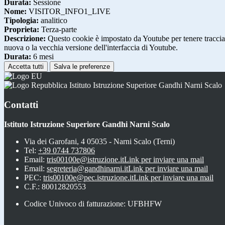
Durata:
Sessione
Nome:
VISITOR_INFO1_LIVE
Tipologia:
analitico
Proprieta:
Terza-parte
Descrizione:
Questo cookie è impostato da Youtube per tenere traccia de
nuova o la vecchia versione dell'interfaccia di Youtube.
Durata:
6 mesi
Accetta tutti
Salva le preferenze
Istituto Istruzione Superiore Gandhi Narni Scalo
Contatti
Istituto Istruzione Superiore Gandhi Narni Scalo
Via dei Garofani, 4 05035 - Narni Scalo (Terni)
Tel:
+39 0744 737806
Email:
tris00100e@istruzione.it
Link per inviare una mail
Email:
segreteria@gandhinarni.it
Link per inviare una mail
PEC:
tris00100e@pec.istruzione.it
Link per inviare una mail
C.F.: 80012820553
Codice Univoco di fatturazione: UFBHFW