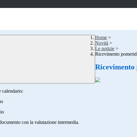
Home
>
Novità
>
Le notizie
>
Ricevimento pomeridi
Ricevimento 
e calendario:
io
nio
il documento con la valutazione intermedia.