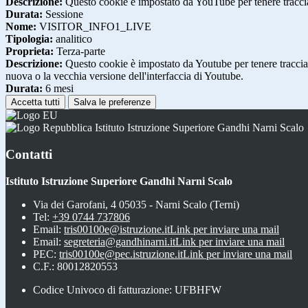
Descrizione:
Questo cookie è impostato da YouTube per tenere traccia 
Durata:
Sessione
Nome:
VISITOR_INFO1_LIVE
Tipologia:
analitico
Proprieta:
Terza-parte
Descrizione:
Questo cookie è impostato da Youtube per tenere traccia de
nuova o la vecchia versione dell'interfaccia di Youtube.
Durata:
6 mesi
Accetta tutti
Salva le preferenze
Istituto Istruzione Superiore Gandhi Narni Scalo
Contatti
Istituto Istruzione Superiore Gandhi Narni Scalo
Via dei Garofani, 4 05035 - Narni Scalo (Terni)
Tel:
+39 0744 737806
Email:
tris00100e@istruzione.it
Link per inviare una mail
Email:
segreteria@gandhinarni.it
Link per inviare una mail
PEC:
tris00100e@pec.istruzione.it
Link per inviare una mail
C.F.: 80012820553
Codice Univoco di fatturazione: UFBHFW