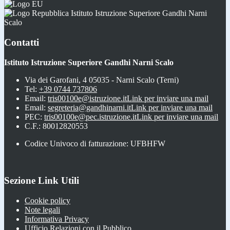
Istituto Istruzione Superiore Gandhi Narni
Scalo
Contatti
Istituto Istruzione Superiore Gandhi Narni Scalo
Via dei Garofani, 4 05035 - Narni Scalo (Terni)
Tel:
+39 0744 737806
Email:
tris00100e@istruzione.it
Link per inviare una mail
Email:
segreteria@gandhinarni.it
Link per inviare una mail
PEC:
tris00100e@pec.istruzione.it
Link per inviare una mail
C.F.: 80012820553
Codice Univoco di fatturazione: UFBHFW
Sezione Link Utili
Cookie policy
Note legali
Informativa Privacy
Ufficio Relazioni con il Pubblico