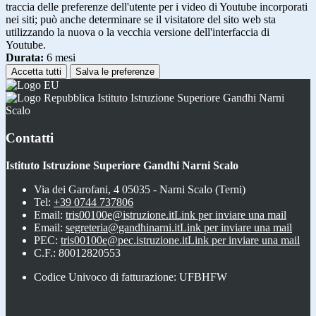
traccia delle preferenze dell'utente per i video di Youtube incorporati
nei siti; può anche determinare se il visitatore del sito web sta
utilizzando la nuova o la vecchia versione dell'interfaccia di
Youtube.
Durata:
6 mesi
Accetta tutti
Salva le preferenze
Istituto Istruzione Superiore Gandhi Narni
Scalo
Contatti
Istituto Istruzione Superiore Gandhi Narni Scalo
Via dei Garofani, 4 05035 - Narni Scalo (Terni)
Tel:
+39 0744 737806
Email:
tris00100e@istruzione.it
Link per inviare una mail
Email:
segreteria@gandhinarni.it
Link per inviare una mail
PEC:
tris00100e@pec.istruzione.it
Link per inviare una mail
C.F.: 80012820553
Codice Univoco di fatturazione: UFBHFW