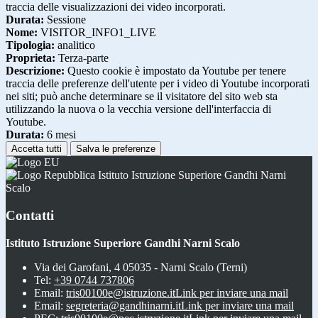
traccia delle visualizzazioni dei video incorporati.
Durata:
Sessione
Nome:
VISITOR_INFO1_LIVE
Tipologia:
analitico
Proprieta:
Terza-parte
Descrizione:
Questo cookie è impostato da Youtube per tenere
traccia delle preferenze dell'utente per i video di Youtube incorporati
nei siti; può anche determinare se il visitatore del sito web sta
utilizzando la nuova o la vecchia versione dell'interfaccia di
Youtube.
Durata:
6 mesi
Accetta tutti
Salva le preferenze
Istituto Istruzione Superiore Gandhi Narni
Scalo
Contatti
Istituto Istruzione Superiore Gandhi Narni Scalo
Via dei Garofani, 4 05035 - Narni Scalo (Terni)
Tel:
+39 0744 737806
Email:
tris00100e@istruzione.it
Link per inviare una mail
Email:
segreteria@gandhinarni.it
Link per inviare una mail