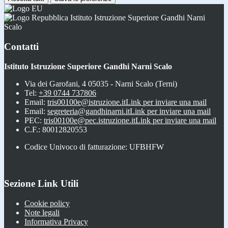
Istituto Istruzione Superiore Gandhi Narni
Scalo
Contatti
Istituto Istruzione Superiore Gandhi Narni Scalo
Via dei Garofani, 4 05035 - Narni Scalo (Terni)
Tel:
+39 0744 737806
Email:
tris00100e@istruzione.it
Link per inviare una mail
Email:
segreteria@gandhinarni.it
Link per inviare una mail
PEC:
tris00100e@pec.istruzione.it
Link per inviare una mail
C.F.: 80012820553
Codice Univoco di fatturazione: UFBHFW
Sezione Link Utili
Cookie policy
Note legali
Informativa Privacy