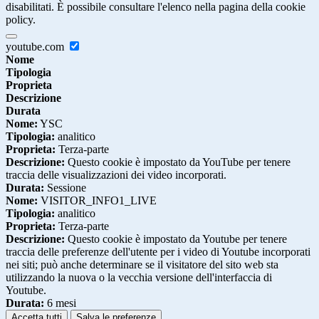
disabilitati. È possibile consultare l'elenco nella pagina della cookie
policy.
youtube.com
Nome
Tipologia
Proprieta
Descrizione
Durata
Nome:
YSC
Tipologia:
analitico
Proprieta:
Terza-parte
Descrizione:
Questo cookie è impostato da YouTube per tenere
traccia delle visualizzazioni dei video incorporati.
Durata:
Sessione
Nome:
VISITOR_INFO1_LIVE
Tipologia:
analitico
Proprieta:
Terza-parte
Descrizione:
Questo cookie è impostato da Youtube per tenere
traccia delle preferenze dell'utente per i video di Youtube incorporati
nei siti; può anche determinare se il visitatore del sito web sta
utilizzando la nuova o la vecchia versione dell'interfaccia di
Youtube.
Durata:
6 mesi
Accetta tutti
Salva le preferenze