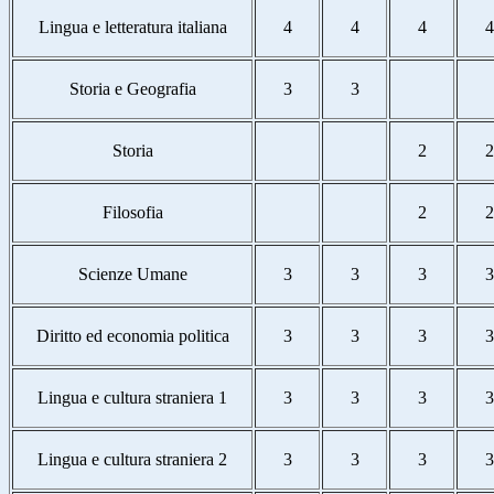
Lingua e letteratura italiana
4
4
4
4
Storia e Geografia
3
3
Storia
2
2
Filosofia
2
2
Scienze Umane
3
3
3
3
Diritto ed economia politica
3
3
3
3
Lingua e cultura straniera 1
3
3
3
3
Lingua e cultura straniera 2
3
3
3
3