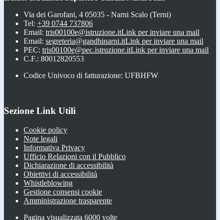
Via dei Garofani, 4 05035 - Narni Scalo (Terni)
Tel:
+39 0744 737806
Email:
tris00100e@istruzione.it
Link per inviare una mail
Email:
segreteria@gandhinarni.it
Link per inviare una mail
PEC:
tris00100e@pec.istruzione.it
Link per inviare una mail
C.F.: 80012820553
Codice Univoco di fatturazione: UFBHFW
Sezione Link Utili
Cookie policy
Note legali
Informativa Privacy
Ufficio Relazioni con il Pubblico
Dichiarazione di accessibilità
Obiettivi di accessibilità
Whistleblowing
Gestione consensi cookie
Amministrazione trasparente
Pagina visualizzata
6000
volte