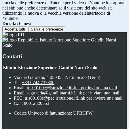
traccia delle preferenze dell'utente per i video di Youtube incorporati
nei siti; può anche determinare se il visitatore del sito web sta
utilizzando la nuova o la vecchia versione dell'interfaccia di
Youtube.
Durata:
6 mesi
Accetta tutti
Salva le preferenze
Istituto Istruzione Superiore Gandhi Narni
Scalo
Contatti
Istituto Istruzione Superiore Gandhi Narni Scalo
Via dei Garofani, 4 05035 - Narni Scalo (Terni)
Tel:
+39 0744 737806
Email:
tris00100e@istruzione.it
Link per inviare una mail
Email:
segreteria@gandhinarni.it
Link per inviare una mail
PEC:
tris00100e@pec.istruzione.it
Link per inviare una mail
C.F.: 80012820553
Codice Univoco di fatturazione: UFBHFW