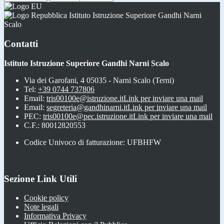
Istituto Istruzione Superiore Gandhi Narni
Scalo
Contatti
Istituto Istruzione Superiore Gandhi Narni Scalo
Via dei Garofani, 4 05035 - Narni Scalo (Terni)
Tel:
+39 0744 737806
Email:
tris00100e@istruzione.it
Link per inviare una mail
Email:
segreteria@gandhinarni.it
Link per inviare una mail
PEC:
tris00100e@pec.istruzione.it
Link per inviare una mail
C.F.: 80012820553
Codice Univoco di fatturazione: UFBHFW
Sezione Link Utili
Cookie policy
Note legali
Informativa Privacy