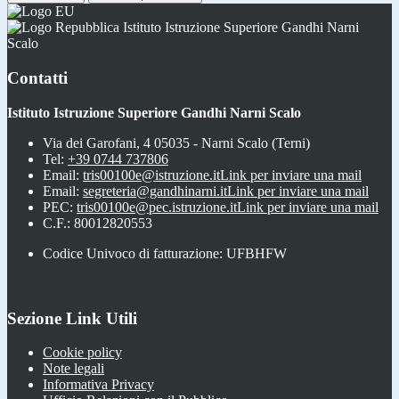
Istituto Istruzione Superiore Gandhi Narni
Scalo
Contatti
Istituto Istruzione Superiore Gandhi Narni Scalo
Via dei Garofani, 4 05035 - Narni Scalo (Terni)
Tel:
+39 0744 737806
Email:
tris00100e@istruzione.it
Link per inviare una mail
Email:
segreteria@gandhinarni.it
Link per inviare una mail
PEC:
tris00100e@pec.istruzione.it
Link per inviare una mail
C.F.: 80012820553
Codice Univoco di fatturazione: UFBHFW
Sezione Link Utili
Cookie policy
Note legali
Informativa Privacy