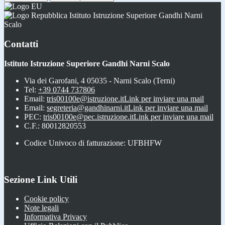
Istituto Istruzione Superiore Gandhi Narni
Scalo
Contatti
Istituto Istruzione Superiore Gandhi Narni Scalo
Via dei Garofani, 4 05035 - Narni Scalo (Terni)
Tel:
+39 0744 737806
Email:
tris00100e@istruzione.it
Link per inviare una mail
Email:
segreteria@gandhinarni.it
Link per inviare una mail
PEC:
tris00100e@pec.istruzione.it
Link per inviare una mail
C.F.: 80012820553
Codice Univoco di fatturazione: UFBHFW
Sezione Link Utili
Cookie policy
Note legali
Informativa Privacy