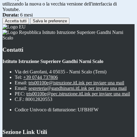
utilizzando la nuova o la vecchia versione dell'interfaccia di
Youtube.
Durata:
6 mesi
Accetta tutti
Salva le preferenze
Istituto Istruzione Superiore Gandhi Narni
Scalo
Contatti
Istituto Istruzione Superiore Gandhi Narni Scalo
Via dei Garofani, 4 05035 - Narni Scalo (Terni)
Tel:
+39 0744 737806
Email:
tris00100e@istruzione.it
Link per inviare una mail
Email:
segreteria@gandhinarni.it
Link per inviare una mail
PEC:
tris00100e@pec.istruzione.it
Link per inviare una mail
C.F.: 80012820553
Codice Univoco di fatturazione: UFBHFW
Sezione Link Utili