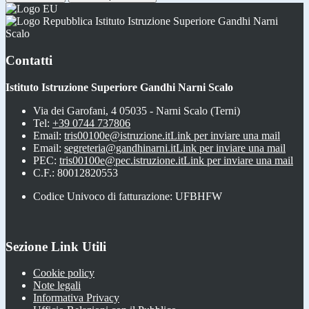
Istituto Istruzione Superiore Gandhi Narni
Scalo
Contatti
Istituto Istruzione Superiore Gandhi Narni Scalo
Via dei Garofani, 4 05035 - Narni Scalo (Terni)
Tel:
+39 0744 737806
Email:
tris00100e@istruzione.it
Link per inviare una mail
Email:
segreteria@gandhinarni.it
Link per inviare una mail
PEC:
tris00100e@pec.istruzione.it
Link per inviare una mail
C.F.: 80012820553
Codice Univoco di fatturazione: UFBHFW
Sezione Link Utili
Cookie policy
Note legali
Informativa Privacy