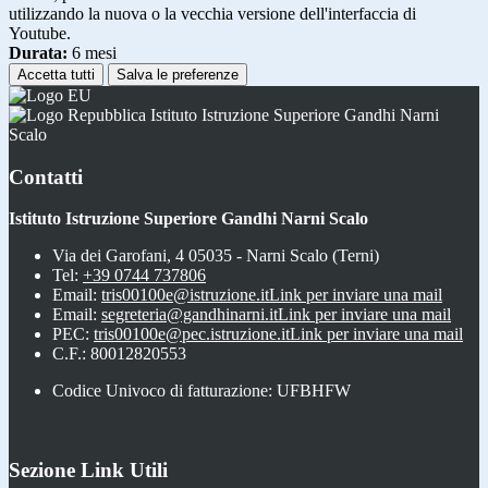
utilizzando la nuova o la vecchia versione dell'interfaccia di
Youtube.
Durata:
6 mesi
Accetta tutti
Salva le preferenze
Istituto Istruzione Superiore Gandhi Narni
Scalo
Contatti
Istituto Istruzione Superiore Gandhi Narni Scalo
Via dei Garofani, 4 05035 - Narni Scalo (Terni)
Tel:
+39 0744 737806
Email:
tris00100e@istruzione.it
Link per inviare una mail
Email:
segreteria@gandhinarni.it
Link per inviare una mail
PEC:
tris00100e@pec.istruzione.it
Link per inviare una mail
C.F.: 80012820553
Codice Univoco di fatturazione: UFBHFW
Sezione Link Utili